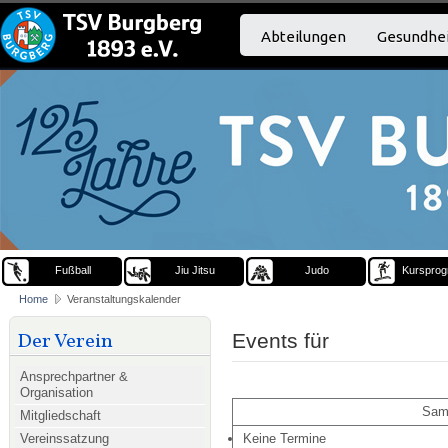
Abteilungen
Gesundhei
Fußball
Jiu Jitsu
Judo
Kurspro
Home
Veranstaltungskalender
Der Verein
Events für
Ansprechpartner &
Organisation
Sams
Mitgliedschaft
Vereinssatzung
Keine Termine