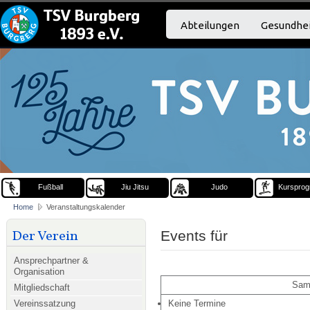
Abteilungen
Gesundhei
Fußball
Jiu Jitsu
Judo
Kurspro
Home
Veranstaltungskalender
Der Verein
Events für
Ansprechpartner &
Organisation
Sams
Mitgliedschaft
Vereinssatzung
Keine Termine